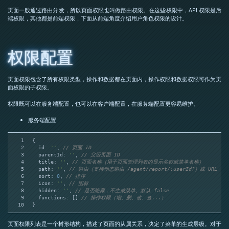
页面一般通过路由分发，所以页面权限也叫做路由权限。在这些权限中，API 权限是后
端权限，其他都是前端权限，下面从前端角度介绍用户角色权限的设计。
权限配置
页面权限包含了所有权限类型，操作和数据都在页面内，操作权限和数据权限可作为页
面权限的子权限。
权限既可以在服务端配置，也可以在客户端配置，在服务端配置更容易维护。
服务端配置
1
{
2
id
: 
''
, 
// 页面 ID
3
parentId
: 
''
, 
// 父级页面 ID
4
title
: 
''
, 
// 页面名称（用于页面管理列表的显示名称或菜单名称）
5
path
: 
''
, 
// 路由（支持动态路由 /agent/report/:userId?）或 URL
6
sort
: 
0
, 
// 排序
7
icon
: 
''
, 
// 图标
8
hidden
: 
''
, 
// 是否隐藏，不生成菜单。默认 false
9
functions
: [] 
// 操作权限（增、删、改、查...）
10
}
页面权限列表是一个树形结构，描述了页面的从属关系，决定了菜单的生成层级。对于