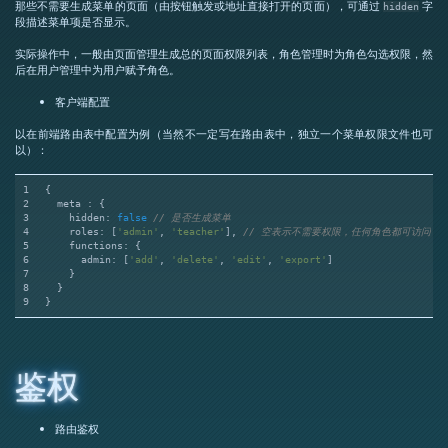
那些不需要生成菜单的页面（由按钮触发或地址直接打开的页面），可通过
字
hidden
段描述菜单项是否显示。
实际操作中，一般由页面管理生成总的页面权限列表，角色管理时为角色勾选权限，然
后在用户管理中为用户赋予角色。
客户端配置
以在前端路由表中配置为例（当然不一定写在路由表中，独立一个菜单权限文件也可
以）：
1
{
2
  meta : {
3
hidden
: 
false
// 是否生成菜单
4
roles
: [
'admin'
, 
'teacher'
], 
// 空表示不需要权限，任何角色都可访问
5
functions
: {
6
admin
: [
'add'
, 
'delete'
, 
'edit'
, 
'export'
]
7
    }
8
  }
9
}
鉴权
路由鉴权