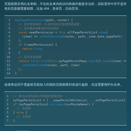
页面权限采用白名单制，不在此名单内的访问和操作都是非法的，实际需求中并不是所
有的页面都需要权限，比如 404，登录页，活动页等。
1
hasPagePermission
(
path, router
) {
2
// 是否需要鉴权（不是所有的页面都需要鉴权）
3
// 支持服务端配置的动态路由
4
const
 needPermission = 
this
.
allPagePermitList
.
some
(
5
(
item
) =>
isPathMatched
(router, path, item.
data
.
pagePath
)
6
  );
7
if
 (!needPermission) {
8
return
true
;
9
  }
10
// 是否具有权限
11
return
Array
.
from
(
this
.
myPagePermitMaps
.
keys
()).
some
(
(
item
) =>
12
isPathMatched
(router, path, item)
13
  );
14
}
或者将这些不需鉴权页面加入到我的页面权限列表进行鉴权，但这需要维护白名单。
1
// 将白名单列表合并到我的权限列表
2
myPagePermitList = [...pagePermitWhiteList, ...myPagePermitList]
3
if
 (myPagePermitList.
includes
(curRouteName)) {
4
// 有权限
5
} 
else
 {
6
// 无权限
7
}